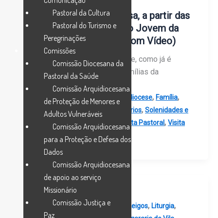
Comunicação
Pastoral da Cultura
25 de maio, em Vila Viçosa, a partir das
Pastoral do Turismo e
14h30: Festival da Canção Jovem da
Peregrinações
Arquidiocese de Évora (com Vídeo)
Comissões
No dia 25 de maio, vai realizar-se, como já é
Comissão Diocesana da
tradição, a Peregrinação das Famílias da
Pastoral da Saúde
Arquidiocese de Évora ao
Comissão Arquidiocesana
,
,
,
,
Agenda
Arcebispo de Évora
Arquidiocese
Família
de Proteção de Menores e
,
,
,
,
Juventude
Leigos
Missão
Seminários
Solenidades e
Adultos Vulneráveis
,
,
,
Festas
Vigararia de Vila Viçosa
Visita Pastoral
Visita
Comissão Arquidiocesana
Pastoral Missionária 2024
para a Proteção e Defesa dos
Dados
Comissão Arquidiocesana
de apoio ao serviço
Missionário
Comissão Justiça e
,
,
,
,
Arcebispo de Évora
Arquidiocese
Leigos
Liturgia
Paz