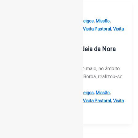
,
,
,
,
Arcebispo de Évora
Arquidiocese
Leigos
Missão
,
,
,
Paróquias
Vigararia de Vila Viçosa
Visita Pastoral
Visita
Pastoral Missionária 2024
Procissão de Velas na Aldeia da Nora
(Borba) (com fotos)
Na noite deste sábado, dia 18 de maio, no âmbito
da Visita Pastoral Missionária a Borba, realizou-se
a Procissão de
,
,
,
,
Arcebispo de Évora
Arquidiocese
Leigos
Missão
,
,
,
Paróquias
Vigararia de Vila Viçosa
Visita Pastoral
Visita
Pastoral Missionária 2024