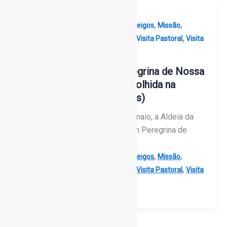
,
,
,
,
Arcebispo de Évora
Arquidiocese
Leigos
Missão
,
,
,
Paróquias
Vigararia de Vila Viçosa
Visita Pastoral
Visita
Pastoral Missionária 2024
18 de Maio: Imagem Peregrina de Nossa
Senhora da Conceição acolhida na
Aldeia da Nora (com fotos)
Na manhã deste sábado, 18 de maio, a Aldeia da
Nora acolheu em festa a Imagem Peregrina de
Nossa Senhora
,
,
,
,
Arcebispo de Évora
Arquidiocese
Leigos
Missão
,
,
,
Paróquias
Vigararia de Vila Viçosa
Visita Pastoral
Visita
Pastoral Missionária 2024