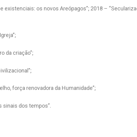
e existenciais: os novos Areópagos”; 2018 – “Seculariza
greja”;
o da criação”;
vilizacional”;
lho, força renovadora da Humanidade”;
os sinais dos tempos”.