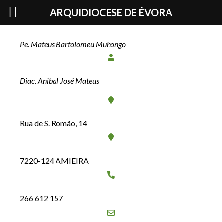
Skip
Pe. José Mombo Lelo
ARQUIDIOCESE DE ÉVORA
to
content
Pe. Mateus Bartolomeu Muhongo
Diac. Anibal José Mateus
Rua de S. Romão, 14
7220-124 AMIEIRA
266 612 157