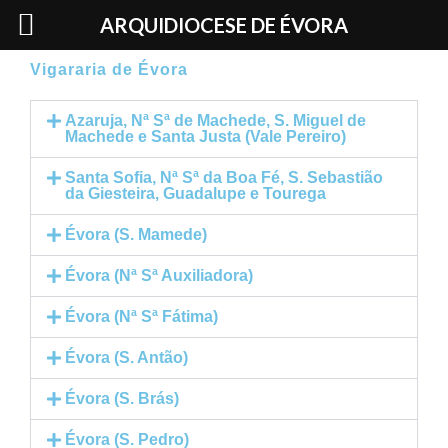
Skip
ARQUIDIOCESE DE ÉVORA
to
content
Vigararia de Évora
Azaruja, Nª Sª de Machede, S. Miguel de
Machede e Santa Justa (Vale Pereiro)
Santa Sofia, Nª Sª da Boa Fé, S. Sebastião
da Giesteira, Guadalupe e Tourega
Évora (S. Mamede)
Évora (Nª Sª Auxiliadora)
Évora (Nª Sª Fátima)
Évora (S. Antão)
Évora (S. Brás)
Évora (S. Pedro)