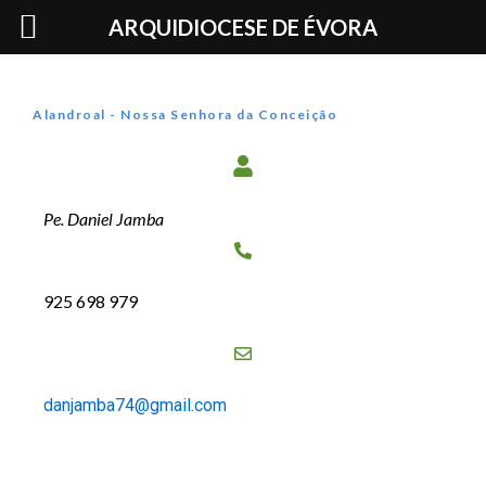
Skip
ARQUIDIOCESE DE ÉVORA
to
content
Alandroal - Nossa Senhora da Conceição
Pe. Daniel Jamba
925 698 979
danjamba74@gmail.com