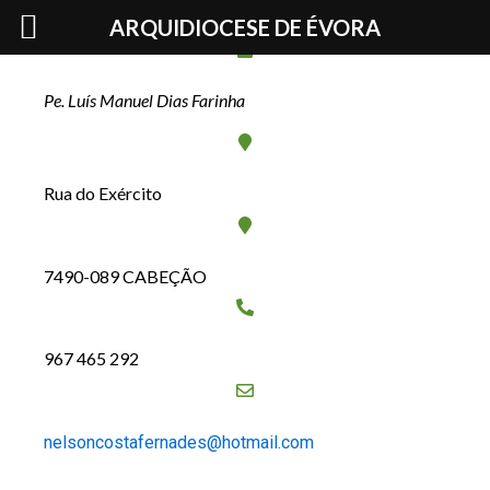
Skip
Pe. Nelson da Costa Fernandes
ARQUIDIOCESE DE ÉVORA
to
content
Pe. Luís Manuel Dias Farinha
Rua do Exército
7490-089 CABEÇÃO
967 465 292
nelsoncostafernades@hotmail.com