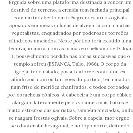
Erguida sobre uma plataforma destinada a vencer um
desnível do terreno, a ermida tem fachada principal
com nártex aberto em três grandes arcos ogivais
apoiados em meias colunas de alvenaria com capitéis
vegetalistas, enquadrados por poderosos torreões
cilíndricos ameiados. Neste pórtico terá existido uma
decoração mural com as armas e o pelicano de D. João
II, possivelmente perdida nas obras sucessivas que o
templo sofreu (ESPANCA, Túlio, 1966). O corpo da
igreja, todo caiado, possui catorze contrafortes
cilíndricos, com os torreões do pórtico, terminados
num friso de merlões chanfrados, e todos coroados
por coruchéus cónicos. A cabeceira é um corpo cúbico,
alargado lateralmente pelos volumes mais baixos e
muito estreitos das sacristias, também ameiadas, onde
se rasgam frestas ogivais. Sobre a capela-mor ergue-
se o lanternim hexagonal, e no topo norte, deitando