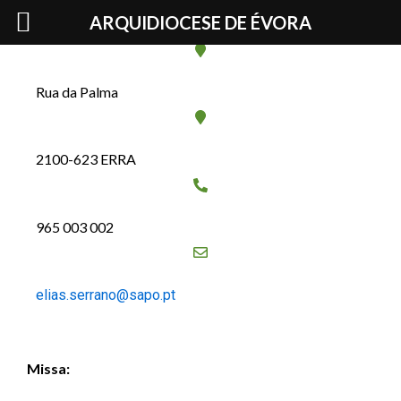
Skip
Cónego Elias Serrano Martins
ARQUIDIOCESE DE ÉVORA
to
content
Rua da Palma
2100-623 ERRA
965 003 002
elias.serrano@sapo.pt
Missa: