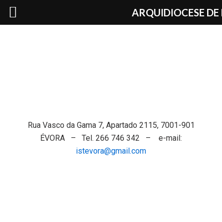
Skip
ARQUIDIOCESE DE
to
content
Rua Vasco da Gama 7, Apartado 2115, 7001-901
ÉVORA – Tel. 266 746 342 – e-mail:
istevora@gmail.com