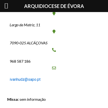
Skip
Pe. Ivan Hudz
ARQUIDIOCESE DE ÉVORA
to
content
Largo da Matriz, 11
7090-025 ALCÁÇOVAS
968 587 186
ivanhudz@sapo.pt
Missa:
sem informação