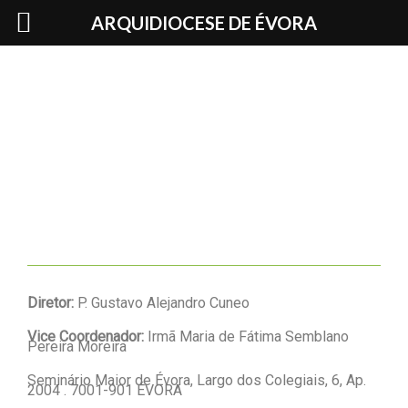
Skip
ARQUIDIOCESE DE ÉVORA
to
content
Diretor
:
P. Gustavo Alejandro Cuneo
Vice Coordenador:
Irmã Maria de Fátima Semblano
Pereira Moreira
Seminário Maior de Évora, Largo dos Colegiais, 6, Ap.
2004 . 7001-901 ÉVORA