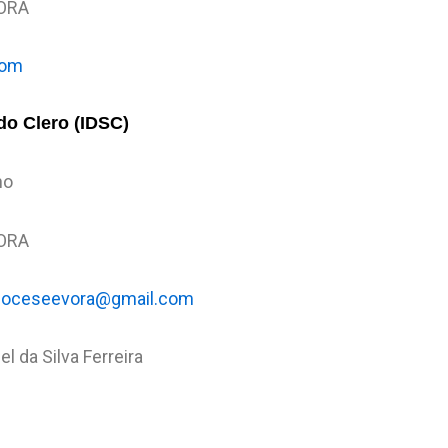
VORA
com
do Clero (IDSC)
ho
VORA
dioceseevora@gmail.com
l da Silva Ferreira