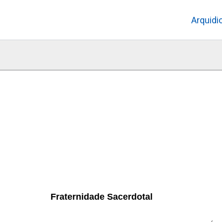
Skip
Arquidi
to
content
Fraternidade Sacerdotal