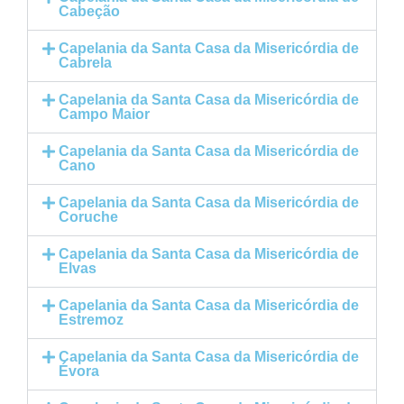
Cabeção
Capelania da Santa Casa da Misericórdia de
Cabrela
Capelania da Santa Casa da Misericórdia de
Campo Maior
Capelania da Santa Casa da Misericórdia de
Cano
Capelania da Santa Casa da Misericórdia de
Coruche
Capelania da Santa Casa da Misericórdia de
Elvas
Capelania da Santa Casa da Misericórdia de
Estremoz
Capelania da Santa Casa da Misericórdia de
Évora