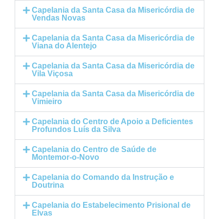
Capelania da Santa Casa da Misericórdia de
Vendas Novas
Capelania da Santa Casa da Misericórdia de
Viana do Alentejo
Capelania da Santa Casa da Misericórdia de
Vila Viçosa
Capelania da Santa Casa da Misericórdia de
Vimieiro
Capelania do Centro de Apoio a Deficientes
Profundos Luís da Silva
Capelania do Centro de Saúde de
Montemor-o-Novo
Capelania do Comando da Instrução e
Doutrina
Capelania do Estabelecimento Prisional de
Elvas