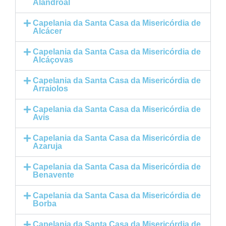
Alandroal
Capelania da Santa Casa da Misericórdia de
Alcácer
Capelania da Santa Casa da Misericórdia de
Alcáçovas
Capelania da Santa Casa da Misericórdia de
Arraiolos
Capelania da Santa Casa da Misericórdia de
Avis
Capelania da Santa Casa da Misericórdia de
Azaruja
Capelania da Santa Casa da Misericórdia de
Benavente
Capelania da Santa Casa da Misericórdia de
Borba
Capelania da Santa Casa da Misericórdia de