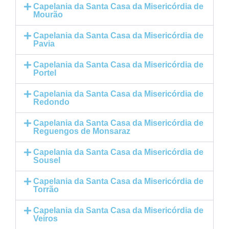
Capelania da Santa Casa da Misericórdia de
Mourão
Capelania da Santa Casa da Misericórdia de
Pavia
Capelania da Santa Casa da Misericórdia de
Portel
Capelania da Santa Casa da Misericórdia de
Redondo
Capelania da Santa Casa da Misericórdia de
Reguengos de Monsaraz
Capelania da Santa Casa da Misericórdia de
Sousel
Capelania da Santa Casa da Misericórdia de
Torrão
Capelania da Santa Casa da Misericórdia de
Veiros