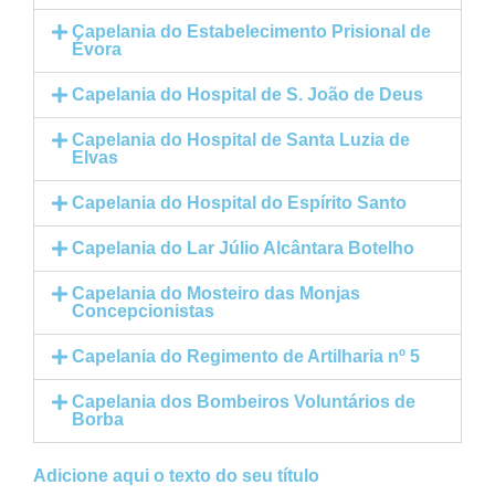
Capelania do Estabelecimento Prisional de
Évora
Capelania do Hospital de S. João de Deus
Capelania do Hospital de Santa Luzia de
Elvas
Capelania do Hospital do Espírito Santo
Capelania do Lar Júlio Alcântara Botelho
Capelania do Mosteiro das Monjas
Concepcionistas
Capelania do Regimento de Artilharia nº 5
Capelania dos Bombeiros Voluntários de
Borba
Adicione aqui o texto do seu título