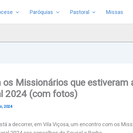
ocese
Paróquias
Pastoral
Missas
os Missionários que estiveram 
al 2024 (com fotos)
o, 2024
está a decorrer, em Vila Viçosa, um encontro com os Mis
storal 2024 aos concelhos de Sousel e Borba.