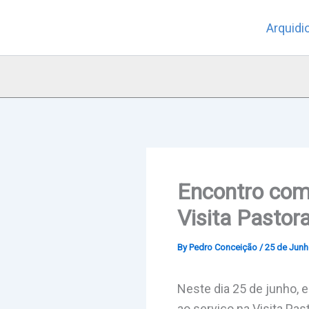
Skip
Arquidi
to
content
Encontro com 
Visita Pastor
By
Pedro Conceição
/
25 de Junh
Neste dia 25 de junho, 
ao serviço na Visita Pa