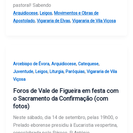
pastoral! Sabendo
,
,
Arquidiocese
Leigos
Movimentos e Obras de
,
,
Apostolado
Vigararia de Elvas
Vigararia de Vila Viçosa
,
,
,
Arcebispo de Évora
Arquidiocese
Catequese
,
,
,
,
Juventude
Leigos
Liturgia
Paróquias
Vigararia de Vila
Viçosa
Foros de Vale de Figueira em festa com
o Sacramento da Confirmação (com
fotos)
Neste sábado, dia 14 de setembro, pelas 19h00, o
Prelado eborense presidiu à Eucaristia vespertina,
concelebrada pelo Pároco, P. António