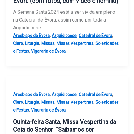
Évora (com fotos, com vídeo e homilia)
A Semana Santa 2024 está a ser vivida em pleno
na Catedral de Évora, assim como por toda a
Arquidiocese.
,
,
,
Arcebispo de Évora
Arquidiocese
Catedral de Évora
,
,
,
,
Clero
Liturgia
Missas
Missas Vespertinas
Solenidades
,
e Festas
Vigararia de Évora
,
,
,
Arcebispo de Évora
Arquidiocese
Catedral de Évora
,
,
,
,
Clero
Liturgia
Missas
Missas Vespertinas
Solenidades
,
e Festas
Vigararia de Évora
Quinta-feira Santa, Missa Vespertina da
Ceia do Senhor: “Saibamos ser