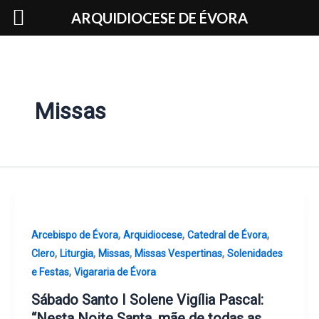
Skip
ARQUIDIOCESE DE ÉVORA
to
content
Missas
,
,
,
Arcebispo de Évora
Arquidiocese
Catedral de Évora
,
,
,
,
Clero
Liturgia
Missas
Missas Vespertinas
Solenidades
,
e Festas
Vigararia de Évora
Sábado Santo I Solene Vigília Pascal:
“Nesta Noite Santa, mãe de todas as