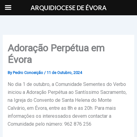
Skip
ARQUIDIOCESE DE ÉVORA
to
content
Adoração Perpétua em
Évora
By
Pedro Conceição
/
11 de Outubro, 2024
No dia 1 de outubro, a Comunidade Sementes do Verbo
iniciou a Adoração Perpétua ao Santíssimo Sacramento,
na Igreja do Convento de Santa Helena do Monte
Calvário, em Évora, entre as 8h e as 20h. Para mais
informações os interessados devem contactar a
Comunidade pelo número: 962 876 256