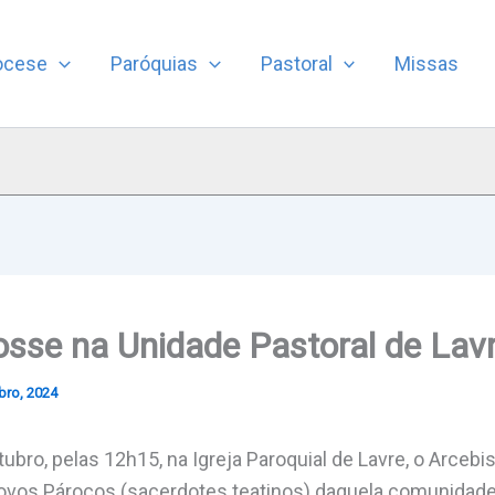
ocese
Paróquias
Pastoral
Missas
sse na Unidade Pastoral de Lavr
bro, 2024
ubro, pelas 12h15, na Igreja Paroquial de Lavre, o Arcebi
ovos Párocos (sacerdotes teatinos) daquela comunidad