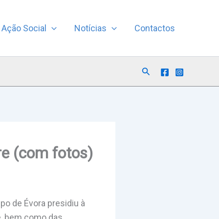
Ação Social
Notícias
Contactos
Search
e (com fotos)
spo de Évora presidiu à
e, bem como das