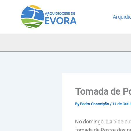
Skip
to
Arquidi
content
Tomada de Po
By
Pedro Conceição
/
11 de Outu
No domingo, dia 6 de out
tomada de Posse dos n