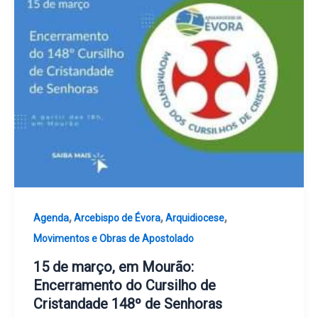
,
,
,
Agenda
Arcebispo de Évora
Arquidiocese
Movimentos e Obras de Apostolado
15 de março, em Mourão:
Encerramento do Cursilho de
Cristandade 148º de Senhoras