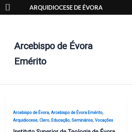
Skip
ARQUIDIOCESE DE ÉVORA
to
content
Arcebispo de Évora
Emérito
,
,
Arcebispo de Évora
Arcebispo de Évora Emérito
,
,
,
,
Arquidiocese
Clero
Educação
Seminários
Vocações
Instituto Superior de Teologia de Évora