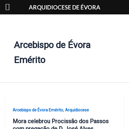
Skip
ARQUIDIOCESE DE ÉVORA
to
content
Arcebispo de Évora
Emérito
,
Arcebispo de Évora Emérito
Arquidiocese
Mora celebrou Procissão dos Passos
com pregação de D. José Alves