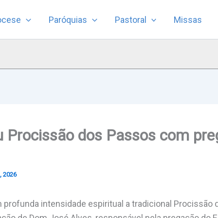
ocese
Paróquias
Pastoral
Missas
u Procissão dos Passos com pre
, 2026
profunda intensidade espiritual a tradicional Procissão
pação de
Dom José Alves
, responsável pela pregação do 