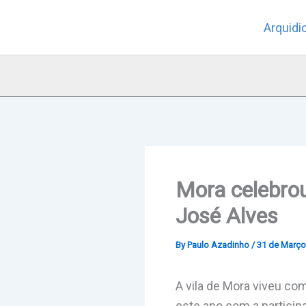
Skip
Arquidi
to
content
Mora celebro
José Alves
By
Paulo Azadinho
/
31 de Março
A vila de
Mora
viveu com 
este ano com a partici