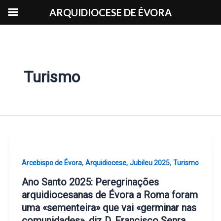
Skip
ARQUIDIOCESE DE ÉVORA
to
content
Turismo
,
,
,
Arcebispo de Évora
Arquidiocese
Jubileu 2025
Turismo
Ano Santo 2025: Peregrinações
arquidiocesanas de Évora a Roma foram
uma «sementeira» que vai «germinar nas
comunidades», diz D. Francisco Senra