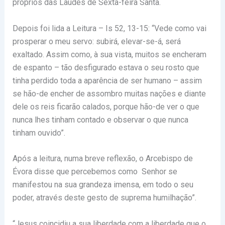
próprios das Laudes de Sexta-feira Santa.
Depois foi lida a Leitura – Is 52, 13-15: “
Vede como vai
prosperar o meu servo: subirá, elevar-se-á, será
exaltado. Assim como, à sua vista, muitos se encheram
de espanto – tão desfigurado estava o seu rosto que
tinha perdido toda a aparência de ser humano – assim
se hão-de encher de assombro muitas nações e diante
dele os reis ficarão calados, porque hão-de ver o que
nunca lhes tinham contado e observar o que nunca
tinham ouvido”.
Após a leitura, numa breve reflexão, o Arcebispo de
Évora disse que percebemos como Senhor se
manifestou na sua grandeza imensa, em todo o seu
poder, através deste gesto de suprema humilhação”.
“Jesus coincidiu a sua liberdade com a liberdade que o