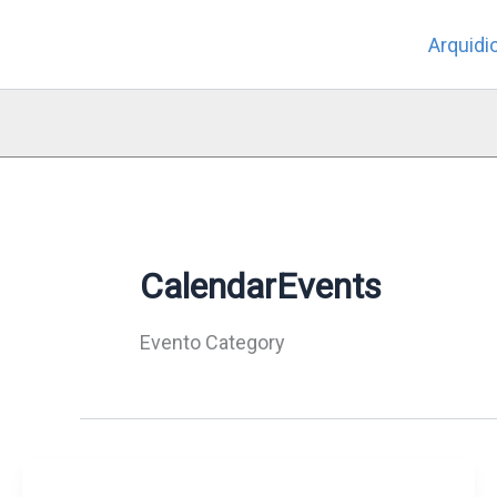
Skip
Arquidi
to
content
CalendarEvents
Evento Category