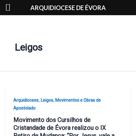
Skip
ARQUIDIOCESE DE ÉVORA
to
content
Leigos
,
,
Arquidiocese
Leigos
Movimentos e Obras de
Apostolado
Movimento dos Cursilhos de
Cristandade de Évora realizou o IX
Retiro de Mudança: “Por Jesus, vale a