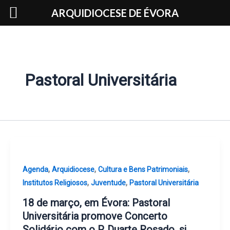
Skip
ARQUIDIOCESE DE ÉVORA
to
content
Pastoral Universitária
,
,
,
Agenda
Arquidiocese
Cultura e Bens Patrimoniais
,
,
Institutos Religiosos
Juventude
Pastoral Universitária
18 de março, em Évora: Pastoral
Universitária promove Concerto
Solidário com o P. Duarte Rosado, sj