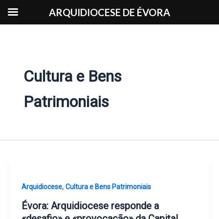
Skip
ARQUIDIOCESE DE ÉVORA
to
content
Cultura e Bens
Patrimoniais
,
Arquidiocese
Cultura e Bens Patrimoniais
Évora: Arquidiocese responde a
«desafio» e «provocação» da Capital