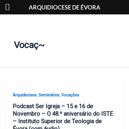
Skip
ARQUIDIOCESE DE ÉVORA
to
content
Vocaç~
,
,
Arquidiocese
Seminários
Vocações
Podcast Ser Igreja – 15 e 16 de
Novembro – O 48.º aniversário do ISTE
– Instituto Superior de Teologia de
Évora (com áudio)