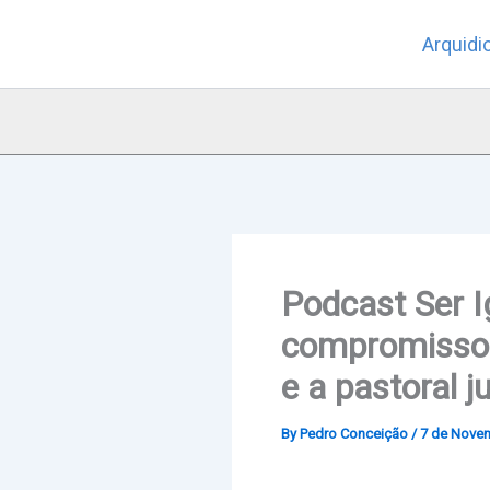
Skip
Arquidi
to
content
Podcast Ser I
compromissos 
e a pastoral j
By
Pedro Conceição
/
7 de Nove