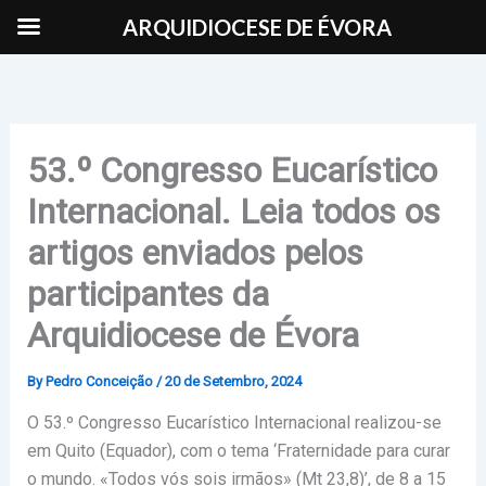
Skip
ARQUIDIOCESE DE ÉVORA
to
content
53.º Congresso Eucarístico
Internacional. Leia todos os
artigos enviados pelos
participantes da
Arquidiocese de Évora
By
Pedro Conceição
/
20 de Setembro, 2024
O 53.º Congresso Eucarístico Internacional realizou-se
em Quito (Equador), com o tema ‘Fraternidade para curar
o mundo. «Todos vós sois irmãos» (Mt 23,8)’, de 8 a 15