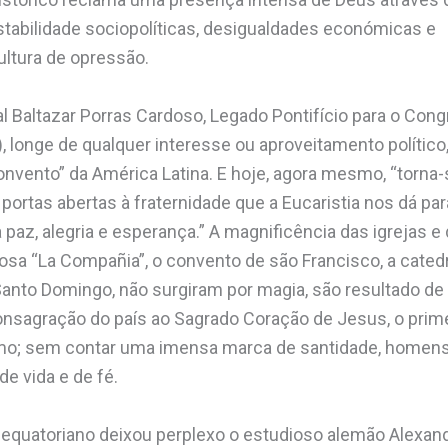
nstabilidade sociopolíticas, desigualdades económicas e
ultura de opressão.
 Baltazar Porras Cardoso, Legado Pontifício para o Cong
, longe de qualquer interesse ou aproveitamento político
nvento” da América Latina. E hoje, agora mesmo, “torna
ortas abertas à fraternidade que a Eucaristia nos dá p
 paz, alegria e esperança.” A magnificência das igrejas 
a “La Compañia”, o convento de são Francisco, a catedra
 Santo Domingo, não surgiram por magia, são resultado d
nsagração do país ao Sagrado Coração de Jesus, o primeir
o; sem contar uma imensa marca de santidade, homens
 vida e de fé.
o equatoriano deixou perplexo o estudioso alemão Alexa