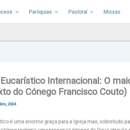
ocese
Paróquias
Pastoral
Missas
Eucarístico Internacional: O mai
xto do Cónego Francisco Couto)
bro, 2024
ico é uma enorme graça para a Igreja mas, sobretudo para
tórico reclama uma presença intensa de Deus através da