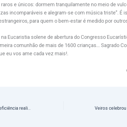
raros e únicos: dormem tranquilamente no meio de vulc
zas incomparáveis e alegram-se com música triste”. É is
 estrangeiros, para quem o bem-estar é medido por outro
, na Eucaristia solene de abertura do Congresso Eucaríst
rimeira comunhão de mais de 1600 crianças… Sagrado C
que eu vos ame cada vez mais!.
Dia Diocesano da Pessoa com Deficiência realizou-se em Estremoz (com fotos)