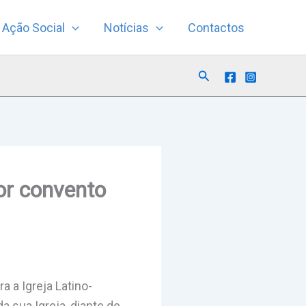
Ação Social
Notícias
Contactos
Search
or convento
 a Igreja Latino-
 sua Igreja, diante de