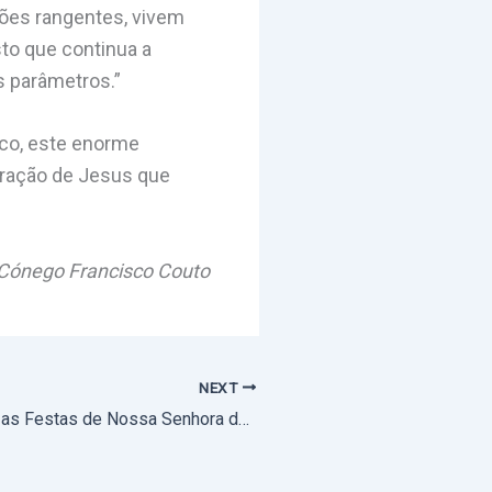
ões rangentes, vivem
to que continua a
s parâmetros.”
ico, este enorme
oração de Jesus que
Cónego Francisco Couto
NEXT
Veiros celebrou as Festas de Nossa Senhora do Mileu (com fotos)