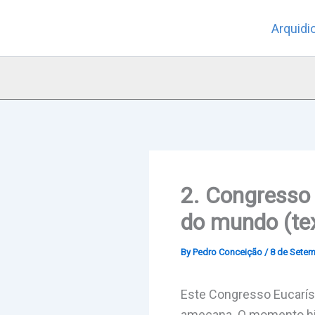
Skip
Arquidi
to
content
2. Congresso 
do mundo (te
By
Pedro Conceição
/
8 de Setem
Este Congresso Eucaríst
amecana. O momento his