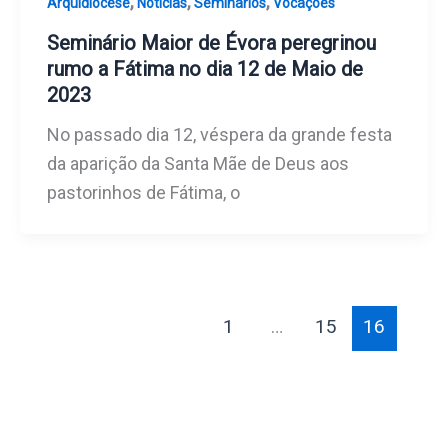
,
,
,
Arquidiocese
Noticias
Seminários
Vocações
Seminário Maior de Évora peregrinou
rumo a Fátima no dia 12 de Maio de
2023
No passado dia 12, véspera da grande festa
da aparição da Santa Mãe de Deus aos
pastorinhos de Fátima, o
1
…
15
16