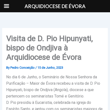
Skip
ARQUIDIOCESE DE ÉVORA
to
content
Visita de D. Pio Hipunyati,
bispo de Ondjiva à
Arquidiocese de Évora
By
Pedro Conceição
/
15 de Junho, 2023
No dia 6 de Junho, o Seminário de Nossa Senhora da
Purificação – Maior de Évora recebeu a visita de D. Pio
Hipunyati, bispo de Ondjiva (Angola), diocese a que
pertencem os seminaristas Tomé e Genitório.
D. Pio presidiu à Eucaristia, celebrada na igreja do
Espírito Santo, e jantou com os seminaristas maiores de