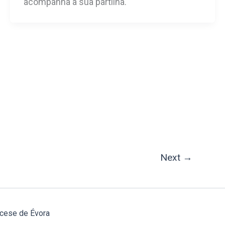
acompanha a sua partilha.
Next
→
cese de Évora