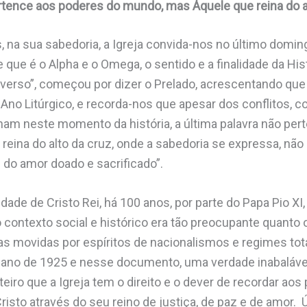
ertence aos poderes do mundo, mas Àquele que reina do a
 na sua sabedoria, a Igreja convida-nos no último doming
le que é o Alpha e o Omega, o sentido e a finalidade da H
iverso”, começou por dizer o Prelado, acrescentando que
 Ano Litúrgico, e recorda-nos que apesar dos conflitos, c
am neste momento da história, a última palavra não per
eina do alto da cruz, onde a sabedoria se expressa, não
 do amor doado e sacrificado”.
idade de Cristo Rei, há 100 anos, por parte do Papa Pio X
 o contexto social e histórico era tão preocupante quanto o
as movidas por espíritos de nacionalismos e regimes tot
 ano de 1925 e nesse documento, uma verdade inabalável.
iro que a Igreja tem o direito e o dever de recordar aos
risto através do seu reino de justiça, de paz e de amor. 