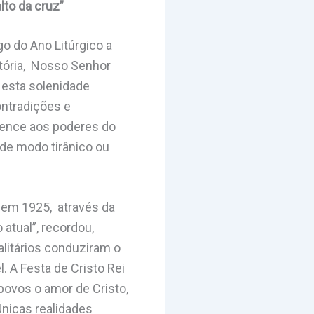
lto da cruz”
o do Ano Litúrgico a
istória, Nosso Senhor
 esta solenidade
ontradições e
tence aos poderes do
 de modo tirânico ou
I, em 1925, através da
 atual”, recordou,
alitários conduziram o
 A Festa de Cristo Rei
 povos o amor de Cristo,
Únicas realidades