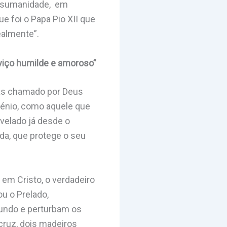
desumanidade, em
e foi o Papa Pio XII que
ealmente”.
rviço humilde e amoroso”
ias chamado por Deus
ilénio, como aquele que
velado já desde o
da, que protege o seu
em Cristo, o verdadeiro
ou o Prelado,
undo e perturbam os
 cruz, dois madeiros