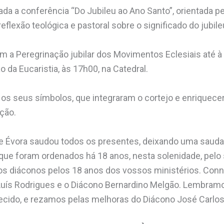
ada a conferência “Do Jubileu ao Ano Santo”, orientada p
flexão teológica e pastoral sobre o significado do jubileu
 a Peregrinação jubilar dos Movimentos Eclesiais até à
 da Eucaristia, às 17h00, na Catedral.
os seus símbolos, que integraram o cortejo e enriquece
ação.
de Évora saudou todos os presentes, deixando uma saud
ue foram ordenados há 18 anos, nesta solenidade, pelo 
ros diáconos pelos 18 anos dos vossos ministérios. Con
Luís Rodrigues e o Diácono Bernardino Melgão. Lembram
lecido, e rezamos pelas melhoras do Diácono José Carlos 