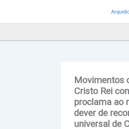
Skip
Arquidi
to
content
Movimentos d
Cristo Rei co
proclama ao m
dever de reco
universal de C