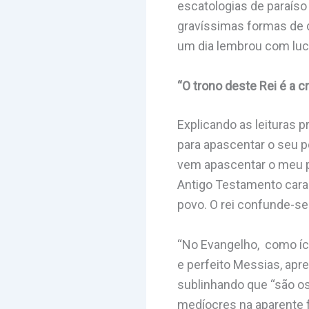
escatologias de paraí
gravíssimas formas de d
um dia lembrou com luci
“O trono deste Rei é a 
Explicando as leituras 
para apascentar o seu p
vem apascentar o meu po
Antigo Testamento carac
povo. O rei confunde-s
“No Evangelho, como íc
e perfeito Messias, apr
sublinhando que “são o
medíocres na aparente fr