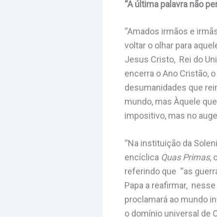
“A última palavra não p
“Amados irmãos e irmãs,
voltar o olhar para aque
Jesus Cristo, Rei do Un
encerra o Ano Cristão, o
desumanidades que rein
mundo, mas Àquele que r
impositivo, mas no auge
“Na instituição da Solen
encíclica
Quas Primas
,
referindo que “as guerr
Papa a reafirmar, nesse
proclamará ao mundo inte
o domínio universal de C