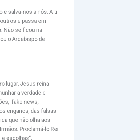
e salva-nos a nós. A ti
s outros e passa em
. Não se ficou na
icou o Arcebispo de
o lugar, Jesus reina
emunhar a verdade e
ões, fake news,
dos enganos, das falsas
ica que não olha aos
 Irmãos. Proclamá-lo Rei
s e escolhas”.