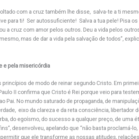
voltado com a cruz também lhe disse, salva-te a ti mesmo 
e para ti! Ser autossuficiente! Salva a tua pele! Pisa o
ou a cruz com amor pelos outros. Deu a vida pelos outros
i mesmo, mas de dar a vida pela salvação de todos”, expl
e e pela misericórdia
 princípios de modo de reinar segundo Cristo. Em primeir
Paulo II confirma que Cristo é Rei porque veio para test
ao Pai. No mundo saturado de propaganda, de manipulaç
dade, eixo da clareza e da reta consciência, libertador 
rba, do egoísmo, do sucesso a qualquer preço, de uma ét
fins”, desenvolveu, apelando que “não basta proclamá-lo,
 permitir que ele transforme as nossas atitudes, relaçõe