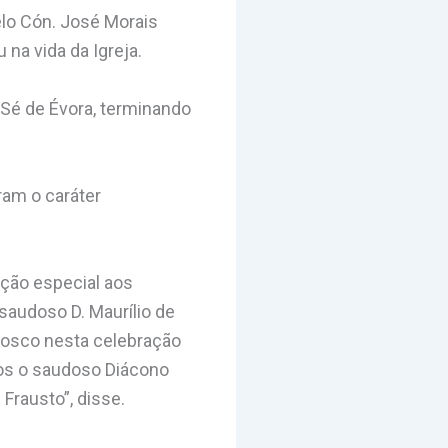
elo Cón. José Morais
 na vida da Igreja.
 Sé de Évora, terminando
ram o caráter
ação especial aos
saudoso D. Maurílio de
nosco nesta celebração
os o saudoso Diácono
Frausto”, disse.