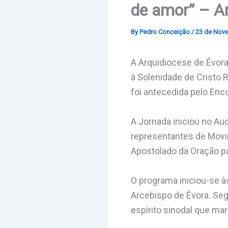
de amor” – Ar
By
Pedro Conceição
/
23 de Nov
A Arquidiocese de Évor
à Solenidade de Cristo 
foi antecedida pelo Enc
A Jornada iniciou no Au
representantes de Movim
Apostolado da Oração p
O programa iniciou-se 
Arcebispo de Évora. Se
espírito sinodal que ma