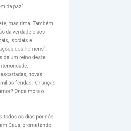
om da paz”.
epete, mas rima. Também
ção da verdade e aos
ais, sociais e
orações dos homens”,
as de um reino deste
terioridade,
descartadas, novas
mílias feridas. Crianças
o amor? Onde mora o
 todos os dias por nós.
s sem Deus, prometendo