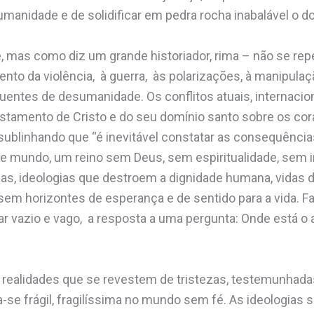
manidade e de solidificar em pedra rocha inabalável o d
te, mas como diz um grande historiador, rima – não se r
nto da violência, à guerra, às polarizações, à manipula
uentes de desumanidade. Os conflitos atuais, internacion
fastamento de Cristo e do seu domínio santo sobre os c
sublinhando que “é inevitável constatar as consequênci
e mundo, um reino sem Deus, sem espiritualidade, sem in
as, ideologias que destroem a dignidade humana, vidas 
em horizontes de esperança e de sentido para a vida. Fa
ar vazio e vago, a resposta a uma pergunta: Onde está 
realidades que se revestem de tristezas, testemunhadas
a-se frágil, fragilíssima no mundo sem fé. As ideologia