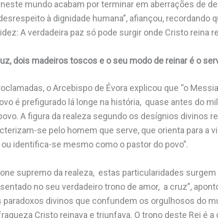
so neste mundo acabam por terminar em aberrações de 
esrespeito à dignidade humana”, afiançou, recordando qu
dez: A verdadeira paz só pode surgir onde Cristo reina r
cruz, dois madeiros toscos e o seu modo de reinar é o se
proclamadas, o Arcebispo de Évora explicou que “o Mess
ovo é prefigurado lá longe na história, quase antes do m
vo. A figura da realeza segundo os desígnios divinos re
terizam-se pelo homem que serve, que orienta para a vi
e ou identifica-se mesmo como o pastor do povo”.
one supremo da realeza, estas particularidades surgem 
esentado no seu verdadeiro trono de amor, a cruz”, apont
s paradoxos divinos que confundem os orgulhosos do m
aqueza Cristo reinava e triunfava. O trono deste Rei é a