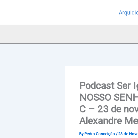
Skip
Arquidi
to
content
Podcast Ser 
NOSSO SENHO
C – 23 de no
Alexandre Me
By
Pedro Conceição
/
23 de Nov