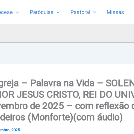
ocese
Paróquias
Pastoral
Missas
Igreja – Palavra na Vida – SOL
R JESUS CRISTO, REI DO UNI
vembro de 2025 – com reflexão d
deiros (Monforte)(com áudio)
embro, 2025