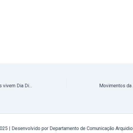
Cerca de duas centenas de jovens vivem Dia Diocesano da Juventude em Évora. “Dar a vida, servir, amar, é o único caminho que é capaz de fazer um mundo melhor”, afiançou o Prelado. (com fotos e com vídeos)
2025 | Desenvolvido por Departamento de Comunicação Arquidio