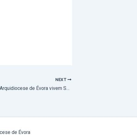
NEXT
Movimentos da Arquidiocese de Évora vivem Solenidade de Cristo Rei com Jornada Jubilar. “A Festa de Cristo Rei proclama ao mundo inteiro que a Igreja tem o direito e o dever de recordar aos povos o amor de Cristo, o domínio universal de Cristo através do seu reino de justiça, de paz e de amor” – Arcebispo de Évora (com fotos e com vídeo)
cese de Évora