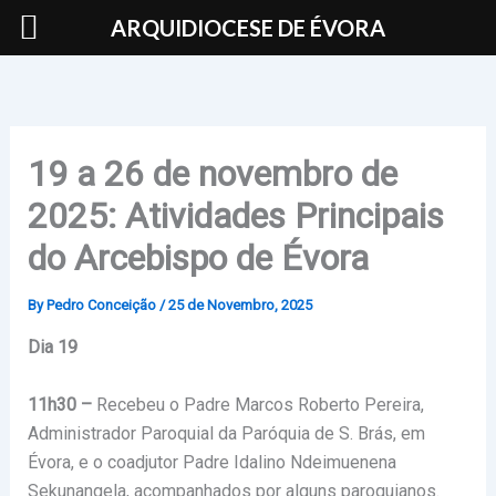
Skip
ARQUIDIOCESE DE ÉVORA
to
content
19 a 26 de novembro de
2025: Atividades Principais
do Arcebispo de Évora
By
Pedro Conceição
/
25 de Novembro, 2025
Dia 19
11h30 –
Recebeu o Padre Marcos Roberto Pereira,
Administrador Paroquial da Paróquia de S. Brás, em
Évora, e o coadjutor Padre Idalino Ndeimuenena
Sekunangela, acompanhados por alguns paroquianos.