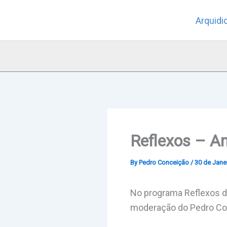
Skip
Arquidi
to
content
Reflexos – An
By
Pedro Conceição
/
30 de Jane
No programa Reflexos de
moderação do Pedro Con