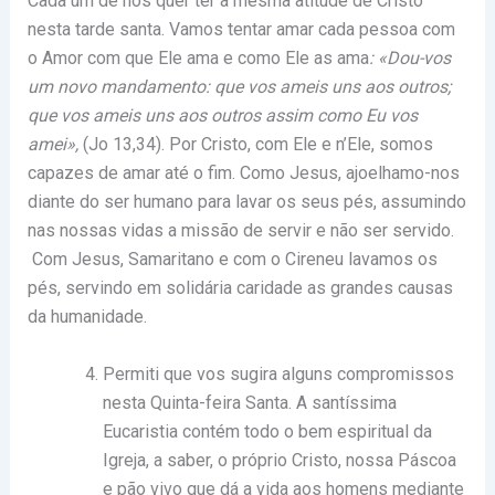
Cada um de nós quer ter a mesma atitude de Cristo
nesta tarde santa. Vamos tentar amar cada pessoa com
o Amor com que Ele ama e como Ele as ama
: «Dou-vos
um novo mandamento: que vos ameis uns aos outros;
que vos ameis uns aos outros assim como Eu vos
amei»,
(Jo 13,34). Por Cristo, com Ele e n’Ele, somos
capazes de amar até o fim. Como Jesus, ajoelhamo-nos
diante do ser humano para lavar os seus pés, assumindo
nas nossas vidas a missão de servir e não ser servido.
Com Jesus, Samaritano e com o Cireneu lavamos os
pés, servindo em solidária caridade as grandes causas
da humanidade.
Permiti que vos sugira alguns compromissos
nesta Quinta-feira Santa. A santíssima
Eucaristia contém todo o bem espiritual da
Igreja, a saber, o próprio Cristo, nossa Páscoa
e pão vivo que dá a vida aos homens mediante