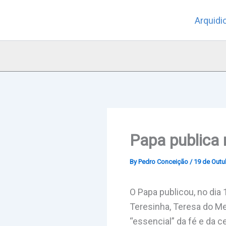
Skip
Arquidi
to
content
Papa publica
By
Pedro Conceição
/
19 de Outu
O Papa publicou, no dia 
Teresinha, Teresa do Me
“essencial” da fé e da ce