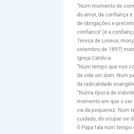
“Num momento de comple
do amor, da confiança e
de obrigações e preceito
confiance’ (é a confianç
Teresa de Lisieux, monja
setembro de 1897) morr
Igreja Católica.
“Num tempo que nos conv
da vida um dom. Num pe
da radicalidade evangéli
“Numa época de individu
momento em que o ser h
via da pequenez. Num t
cuidado, do ocupar-se d
O Papa fala num tempo d