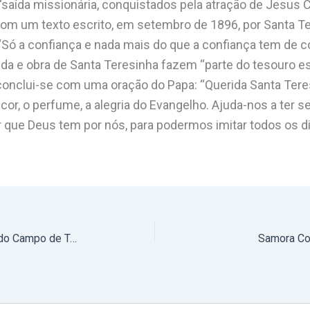
“saída missionária, conquistados pela atração de Jesus C
 um texto escrito, em setembro de 1896, por Santa T
“Só a confiança e nada mais do que a confiança tem de c
ida e obra de Santa Teresinha fazem “parte do tesouro espi
conclui-se com uma oração do Papa: “Querida Santa Teresi
 cor, o perfume, a alegria do Evangelho. Ajuda-nos a ter
r que Deus tem por nós, para podermos imitar todos os d
Monjas de Belém – Couço: Ecos do Campo de Trabalho e Oração (com fotos)
Samora Co