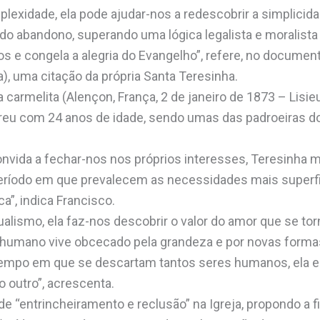
xidade, ela pode ajudar-nos a redescobrir a simplicida
 do abandono, superando uma lógica legalista e moralista 
s e congela a alegria do Evangelho”, refere, no documento 
a), uma citação da própria Santa Teresinha.
 carmelita (Alençon, França, 2 de janeiro de 1873 – Lisieu
eu com 24 anos de idade, sendo umas das padroeiras do
ida a fechar-nos nos próprios interesses, Teresinha m
ríodo em que prevalecem as necessidades mais superfic
ca”, indica Francisco.
alismo, ela faz-nos descobrir o valor do amor que se to
umano vive obcecado pela grandeza e por novas formas 
empo em que se descartam tantos seres humanos, ela e
o outro”, acrescenta.
e “entrincheiramento e reclusão” na Igreja, propondo a f