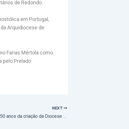
tários de Redondo.
postólica em Portugal,
 da Arquidiocese de
nio Farias Mértola como
a pelo Prelado
NEXT
Celebração dos 50 anos da criação da Diocese de Setúbal (com fotos)