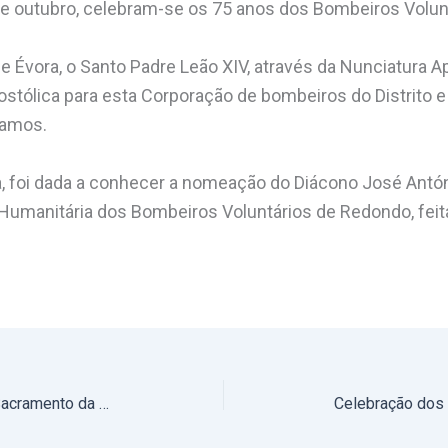
de outubro, celebram-se os 75 anos dos Bombeiros Volun
e Évora, o Santo Padre Leão XIV, através da Nunciatura A
stólica para esta Corporação de bombeiros do Distrito e
hamos.
a, foi dada a conhecer a nomeação do Diácono José Antó
umanitária dos Bombeiros Voluntários de Redondo, feit
Samora Correia em festa com o Sacramento da Confirmação (com fotos)