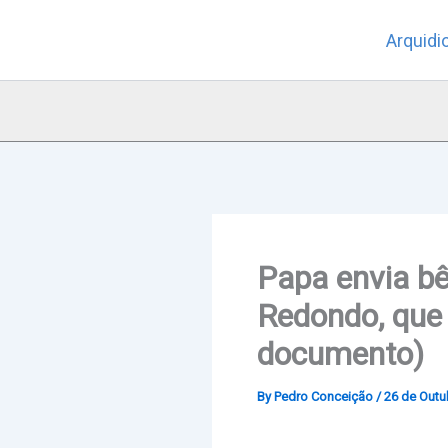
Skip
Arquidi
to
content
Papa envia bê
Redondo, que
documento)
By
Pedro Conceição
/
26 de Outu