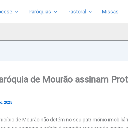
ocese
Paróquias
Pastoral
Missas
Paróquia de Mourão assinam Prot
o, 2025
icípio de Mourão não detém no seu património imobiliá
turais de pequena e média dimensão, recorrendo assim,