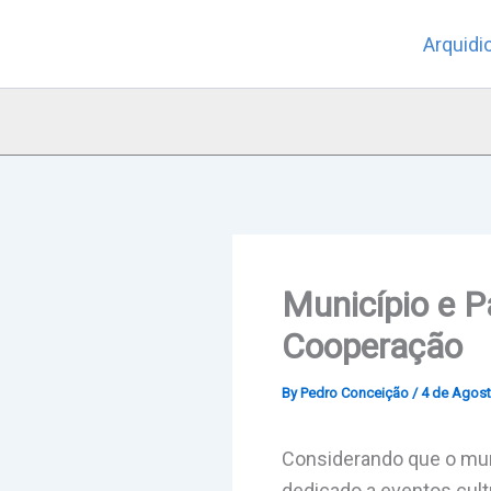
Skip
Arquidi
to
content
Município e 
Cooperação
By
Pedro Conceição
/
4 de Agost
Considerando que o mun
dedicado a eventos cul