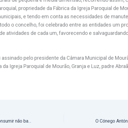
aroquial, propriedade da Fábrica da Igreja Paroquial de Mo
municipais, e tendo em conta as necessidades de manut
todo o concelho, foi celebrado entre as entidades um p
 atividades de cada um, favorecendo e salvaguardando
i assinado pelo presidente da Câmara Municipal de Mourã
a da Igreja Paroquial de Mourão, Granja e Luz, padre Abr
Ano Santo: «Comprar, acumular, consumir não basta», alerta Leão XIV, na Missa final do Jubileu dos Jovens