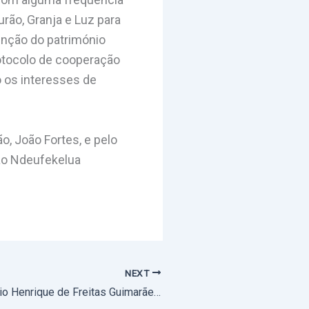
urão, Granja e Luz para
enção do património
rotocolo de cooperação
 os interesses de
o, João Fortes, e pelo
aão Ndeufekelua
NEXT
O Cónego António Henrique de Freitas Guimarães partiu para a Casa do Pai