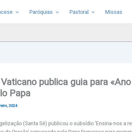
ocese
Paróquias
Pastoral
Missas
 Vaticano publica guia para «An
lo Papa
eiro, 2024
gelização (Santa Sé) publicou o subsídio ‘Ensina-nos a re
Ano da Oração’ convocado pelo Papa Francisco para prepar