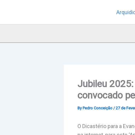
Skip
Arquidi
to
content
Jubileu 2025:
convocado pe
By
Pedro Conceição
/
27 de Fever
O Dicastério para a Evan
na internet, para este ‘