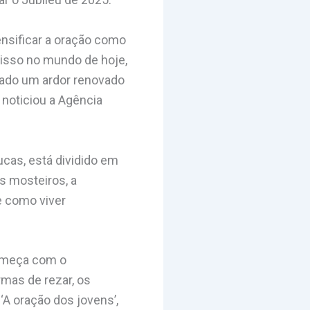
tensificar a oração como
misso no mundo de hoje,
tado um ardor renovado
 noticiou a Agência
Lucas, está dividido em
os mosteiros, a
e como viver
começa com o
rmas de rezar, os
 ‘A oração dos jovens’,