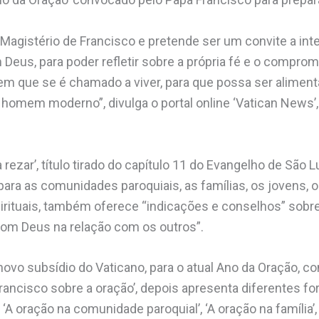
o Magistério de Francisco e pretende ser um convite a in
Deus, para poder refletir sobre a própria fé e o compro
em que se é chamado a viver, para que possa ser alimen
 homem moderno”, divulga o portal online ‘Vatican News’,
 rezar’, título tirado do capítulo 11 do Evangelho de São 
para as comunidades paroquiais, as famílias, os jovens, 
pirituais, também oferece “indicações e conselhos” sobr
com Deus na relação com os outros”.
novo subsídio do Vaticano, para o atual Ano da Oração, 
ancisco sobre a oração’, depois apresenta diferentes fo
 ‘A oração na comunidade paroquial’, ‘A oração na família’,