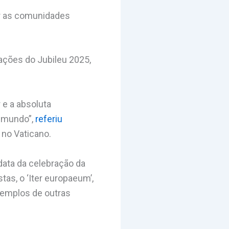
ar as comunidades
rações do Jubileu 2025,
 e a absoluta
o mundo”,
referiu
 no Vaticano.
data da celebração da
as, o ‘Iter europaeum’,
templos de outras