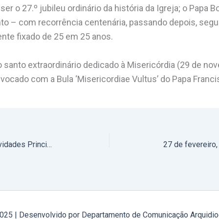
er o 27.º jubileu ordinário da história da Igreja; o Papa Bo
nto – com recorrência centenária, passando depois, segu
ente fixado de 25 em 25 anos.
no santo extraordinário dedicado à Misericórdia (29 de n
ocado com a Bula ‘Misericordiae Vultus’ do Papa Franci
21 a 28 de fevereiro de 2024: Atividades Principais do Arcebispo de Évora
2025 | Desenvolvido por Departamento de Comunicação Arquidio