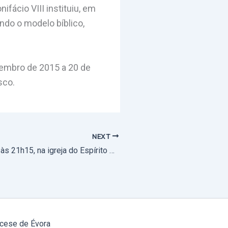
nifácio VIII instituiu, em
ndo o modelo bíblico,
ovembro de 2015 a 20 de
sco.
NEXT
27 de fevereiro, às 21h15, na igreja do Espírito Santo: Catequese Quaresmal
cese de Évora