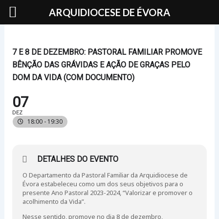
Skip
ARQUIDIOCESE DE ÉVORA
to
content
7 E 8 DE DEZEMBRO: PASTORAL FAMILIAR PROMOVE
BÊNÇÃO DAS GRÁVIDAS E AÇÃO DE GRAÇAS PELO
DOM DA VIDA (COM DOCUMENTO)
07
DEZ
18:00 - 19:30
DETALHES DO EVENTO
O Departamento da Pastoral Familiar da Arquidiocese de
Évora estabeleceu como um dos seus objetivos para o
presente Ano Pastoral 2023-2024, “Valorizar e promover o
acolhimento da Vida”.
Nesse sentido, promove no dia 8 de dezembro,