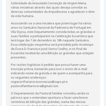
Solenidade da Imaculada Conceição da Virgem Maria,
várias iniciativas através das quais deseja convidar as
diversas comunidades da Arquidiocese a agradecer o dom
da vida humana.
Associando-se a uma iniciativa que já tem lugar há vários
anos no Santuário Nacional da Padroeira de Portugal em
Vila Viçosa, este Departamento convida todas as grávidas e
suas famílias a participarem na Celebração Eucarística que
terá lugar dia 7 de dezembro às 18h naquele Santuário.
Essa celebração vespertina será presidida pelo Arcebispo
de Évora D. Francisco José Senra Coelho, e no final de
Eucaristia receberão uma Bênção as grávidas que estejam
presentes.
Por razões logísticas é pedido que possa haver uma
inscrição prévia, bastando para isso o envio de e-mail
indicando nome da grávida e de quem a acompanha para
os seguintes endereços:
regiaconfrariansraconceicao@sapo.pt e
pastoralfamiliarevora@gmail.com.
O Departamento da Pastoral Familiar convidou ainda os
párocos que o entendam oportuno a fazer uma breve
cerimónia de bênção das grávidas, numa das missas