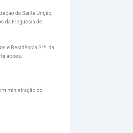
stração da Santa Unção,
os da Freguesia de
os e Residência Srª. da
stalações.
 com ministração do