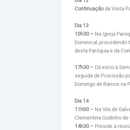
Dia 12
Continuação
da Visita P
Dia 13
10h30 –
Na Igreja Paroq
Dominical, procedendo 
desta Paróquia e da Com
17h30 –
Dá início à Sem
seguida de Procissão pa
Domingo de Ramos na P
Dia 14
11h00 –
Na Vila de Galv
Clementina Godinho de
14h30 –
Preside à reun