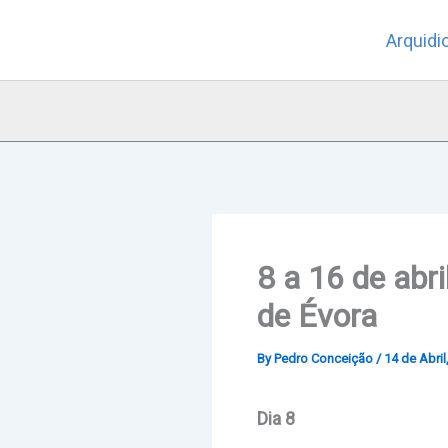
Skip
Arquidi
to
content
8 a 16 de abr
de Évora
By
Pedro Conceição
/
14 de Abril
Dia 8