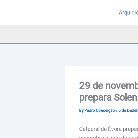
Skip
Arquidi
to
content
29 de novemb
prepara Sole
By
Pedro Conceição
/
5 de Deze
Catedral de Évora prepa
novembro a 7 de dezem