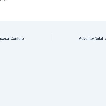
7 de dezembro, às 15h, em Vila Viçosa: Conferência internacional intitulada “Imaculada Conceição. Teologia, Política e Cultura”