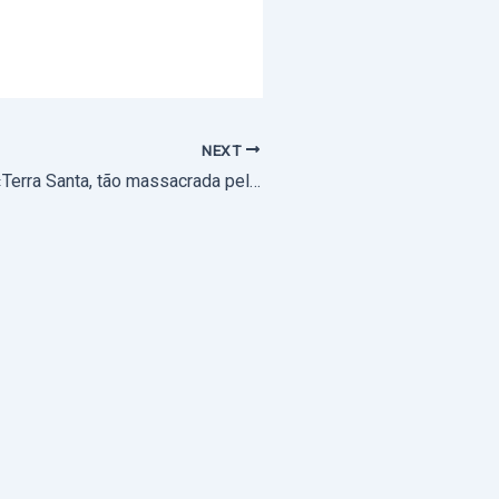
NEXT
Advento/Natal: «Terra Santa, tão massacrada pela guerra» é o destino de campanha solidária da Conferência Episcopal Portuguesa