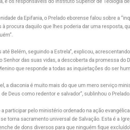
, e os responsáveis do Instituto Superior de Teologia de
enidade da Epifania, o Prelado eborense falou sobre a “i
s à procura daquilo que lhes poderia dar uma resposta, q
guém”.
s até Belém, seguindo a Estrela”, explicou, acrescentando
 o Senhor das suas vidas, a descoberta da promessa do D
Menino que responde a todas as inquietações do ser hum
, a diaconia é muito mais do que um mero serviço ministe
de Deus como redentor e salvador”, sublinhou o Prelado
 participar pelo ministério ordenado na ação evangélica d
e se torna sacramento universal de Salvação. Esta é a Igre
 enche de dons diversos para que ninguém fique excluído”