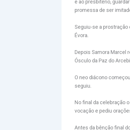
e ao presbitério, guarda
promessa de ser imitado
Seguiu-se a prostração 
Évora.
Depois Samora Marcel re
Ósculo da Paz do Arceb
O neo diácono começou lo
seguiu.
No final da celebração 
vocação e pediu orações 
Antes da bênção final do