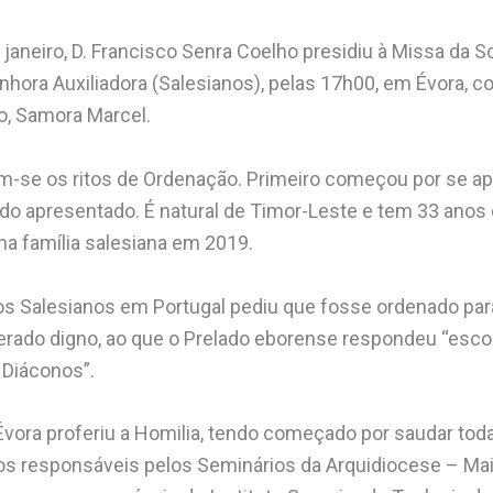
janeiro, D. Francisco Senra Coelho presidiu à Missa da S
enhora Auxiliadora (Salesianos), pelas 17h00, em Évora, 
o, Samora Marcel.
ram-se os ritos de Ordenação. Primeiro começou por se ap
do apresentado. É natural de Timor-Leste e tem 33 anos d
na família salesiana em 2019.
dos Salesianos em Portugal pediu que fosse ordenado par
derado digno, ao que o Prelado eborense respondeu “es
 Diáconos”.
vora proferiu a Homilia, tendo começado por saudar toda 
os responsáveis pelos Seminários da Arquidiocese – Mai