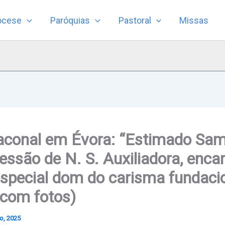
ocese
Paróquias
Pastoral
Missas
aconal em Évora: “Estimado Sam
cessão de N. S. Auxiliadora, enca
special dom do carisma fundacio
(com fotos)
ro, 2025