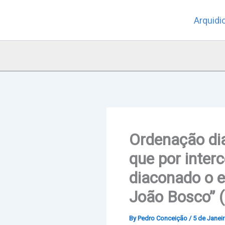
Skip
Arquidi
to
content
Ordenação di
que por inter
diaconado o e
João Bosco” 
By
Pedro Conceição
/
5 de Janei