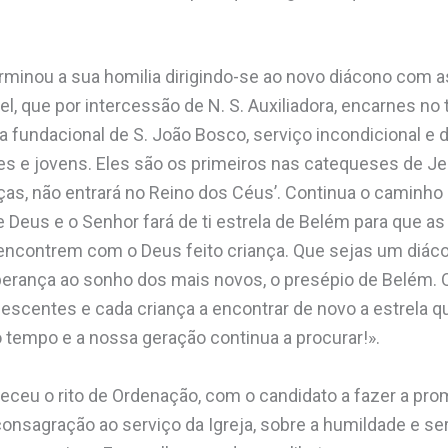
rminou a sua homilia dirigindo-se ao novo diácono com a
, que por intercessão de N. S. Auxiliadora, encarnes no
 fundacional de S. João Bosco, serviço incondicional e de
es e jovens. Eles são os primeiros nas catequeses de J
s, não entrará no Reino dos Céus’. Continua o caminho 
e Deus e o Senhor fará de ti estrela de Belém para que a
ncontrem com o Deus feito criança. Que sejas um diácon
perança ao sonho dos mais novos, o presépio de Belém. 
lescentes e cada criança a encontrar de novo a estrela 
tempo e a nossa geração continua a procurar!».
teceu o rito de Ordenação, com o candidato a fazer a pr
onsagração ao serviço da Igreja, sobre a humildade e se