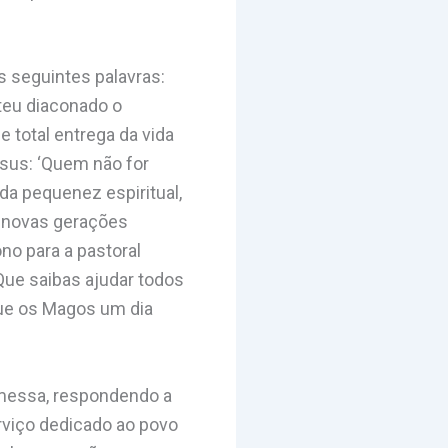
s seguintes palavras:
 teu diaconado o
 total entrega da vida
esus: ‘Quem não for
da pequenez espiritual,
s novas gerações
o para a pastoral
Que saibas ajudar todos
que os Magos um dia
omessa, respondendo a
rviço dedicado ao povo