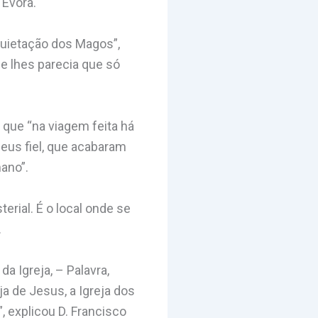
 Évora.
nquietação dos Magos”,
ue lhes parecia que só
 que “na viagem feita há
eus fiel, que acabaram
ano”.
rial. É o local onde se
.
a Igreja, – Palavra,
ja de Jesus, a Igreja dos
, explicou D. Francisco