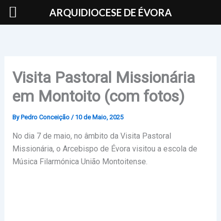
Skip
ARQUIDIOCESE DE ÉVORA
to
content
Visita Pastoral Missionária
em Montoito (com fotos)
By
Pedro Conceição
/
10 de Maio, 2025
No dia 7 de maio, no âmbito da Visita Pastoral
Missionária, o Arcebispo de Évora visitou a escola de
Música Filarmónica União Montoitense.