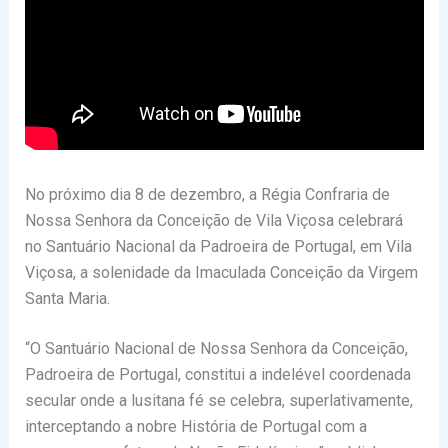
No próximo dia 8 de dezembro, a Régia Confraria de
Nossa Senhora da Conceição de Vila Viçosa celebrará
no Santuário Nacional da Padroeira de Portugal, em Vila
Viçosa, a solenidade da Imaculada Conceição da Virgem
Santa Maria.
“O Santuário Nacional de Nossa Senhora da Conceição,
Padroeira de Portugal, constitui a indelével coordenada
secular onde a lusitana fé se celebra, superlativamente,
interceptando a nobre História de Portugal com a